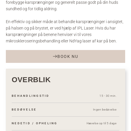
forebygge karsprænginger og generelt passe godt på din huds
sundhed og for tidlig aldring.
En effektiv og sikker måde at behandle karsprænginger i ansigtet,
på halsen og på brystet, er ved hjælp af IPL Laser. Hvis du har
karsprængninger på benene henviser vi til vores
mikroskleroseringsbehandling eller NdYag laser af kar på ben.
BOOK NU
OVERBLIK
BEHANDLINGSTID
15 - 30 min.
BEDØVELSE
Ingen bedøvelse
NEDETID / OPHELING
Hævelse op til 5 dage